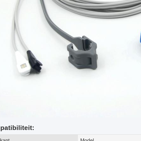
atibiliteit:
ikant
Model