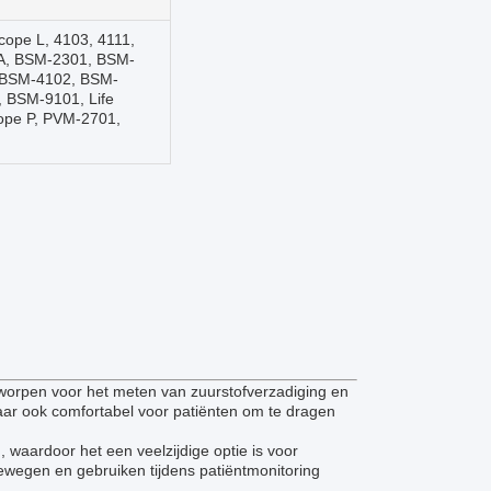
Scope L, 4103, 4111,
A, BSM-2301, BSM-
 BSM-4102, BSM-
 BSM-9101, Life
cope P, PVM-2701,
worpen voor het meten van zuurstofverzadiging en
aar ook comfortabel voor patiënten om te dragen
waardoor het een veelzijdige optie is voor
 bewegen en gebruiken tijdens patiëntmonitoring