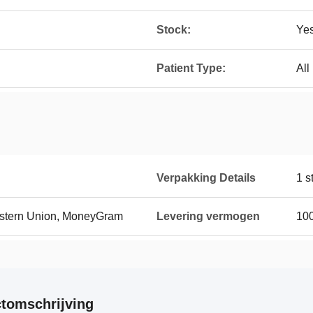
Stock:
Ye
Patient Type:
All
Verpakking Details
1 s
Western Union, MoneyGram
Levering vermogen
100
tomschrijving