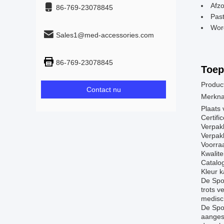
Afzo
86-769-23078845
Past
Wor
Sales1@med-accessories.com
86-769-23078845
Toep
Produc
Contact nu
Merkna
Plaats
Certif
Verpak
Verpakk
Voorra
Kwalite
Catalo
Kleur k
De Spo2
trots v
medisch
De Spo
aangesl