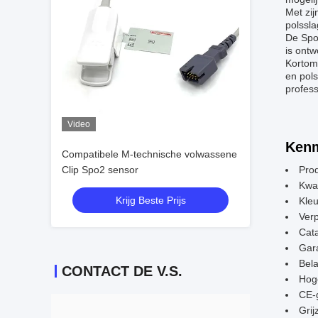
Met zij
polssla
De Spo2
is ontw
Kortom
en pol
profess
Video
Kenm
Compatibele M-technische volwassene
Clip Spo2 sensor
Pro
Kwal
Krijg Beste Prijs
Kleu
Verp
Cat
Gar
Bela
CONTACT DE V.S.
Hoge
CE-g
Grij