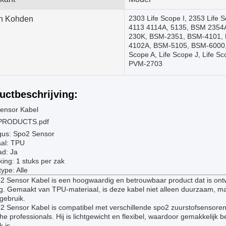
2303 Life Scope I, 2353 Life 
n Kohden
4113 4114A, 5135, BSM 2354
230K, BSM-2351, BSM-4101,
4102A, BSM-5105, BSM-6000,
Scope A, Life Scope J, Life S
PVM-2703
uctbeschrijving:
ensor Kabel
PRODUCTS.pdf
gus: Spo2 Sensor
aal: TPU
ad: Ja
ing: 1 stuks per zak
type: Alle
2 Sensor Kabel is een hoogwaardig en betrouwbaar product dat is ont
ag. Gemaakt van TPU-materiaal, is deze kabel niet alleen duurzaam, m
 gebruik.
 Sensor Kabel is compatibel met verschillende spo2 zuurstofsensoren, 
e professionals. Hij is lichtgewicht en flexibel, waardoor gemakkelijk
k is.