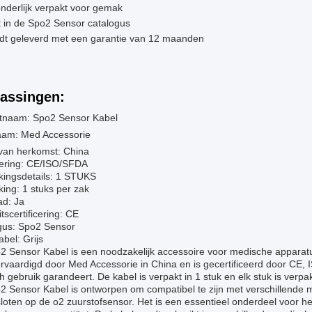
nderlijk verpakt voor gemak
 in de Spo2 Sensor catalogus
dt geleverd met een garantie van 12 maanden
assingen:
tnaam: Spo2 Sensor Kabel
am: Med Accessorie
 van herkomst: China
icering: CE/ISO/SFDA
kingsdetails: 1 STUKS
ing: 1 stuks per zak
ad: Ja
itscertificering: CE
gus: Spo2 Sensor
abel: Grijs
 Sensor Kabel is een noodzakelijk accessoire voor medische apparatuur
ervaardigd door Med Accessorie in China en is gecertificeerd door CE, 
 gebruik garandeert. De kabel is verpakt in 1 stuk en elk stuk is verp
2 Sensor Kabel is ontworpen om compatibel te zijn met verschillende 
oten op de o2 zuurstofsensor. Het is een essentieel onderdeel voor h