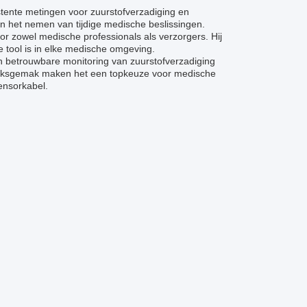
stente metingen voor zuurstofverzadiging en
 en het nemen van tijdige medische beslissingen.
or zowel medische professionals als verzorgers. Hij
e tool is in elke medische omgeving.
 betrouwbare monitoring van zuurstofverzadiging
bruiksgemak maken het een topkeuze voor medische
sensorkabel.