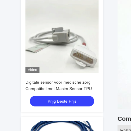
Video
Digitale sensor voor medische zorg
Compatibel met Masim Sensor TPU
SpO2 Herbruikbare sonde Type
Krijg Beste Prijs
Compatibele modellen
Comp
Fabr