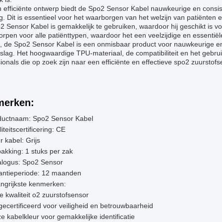
n efficiënte ontwerp biedt de Spo2 Sensor Kabel nauwkeurige en consi
g. Dit is essentieel voor het waarborgen van het welzijn van patiënten
 Sensor Kabel is gemakkelijk te gebruiken, waardoor hij geschikt is vo
orpen voor alle patiënttypen, waardoor het een veelzijdige en essentiël
, de Spo2 Sensor Kabel is een onmisbaar product voor nauwkeurige en
sslag. Het hoogwaardige TPU-materiaal, de compatibiliteit en het ge
ionals die op zoek zijn naar een efficiënte en effectieve spo2 zuurstof
erken:
ductnaam: Spo2 Sensor Kabel
iteitscertificering: CE
r kabel: Grijs
akking: 1 stuks per zak
alogus: Spo2 Sensor
antieperiode: 12 maanden
ngrijkste kenmerken:
 kwaliteit o2 zuurstofsensor
ecertificeerd voor veiligheid en betrouwbaarheid
ze kabelkleur voor gemakkelijke identificatie