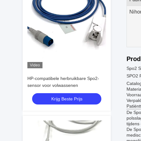
Niho
Prod
Video
Spo2 S
SPO2 
HP-compatibele herbruikbare Spo2-
Catalo
sensor voor volwassenen
Materi
Voorra
Krijg Beste Prijs
Verpakk
Patiënt
De Spo
polssl
tijdens
De Spo2
medisch
mogelij