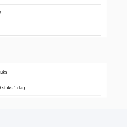
s
tuks
 stuks 1 dag