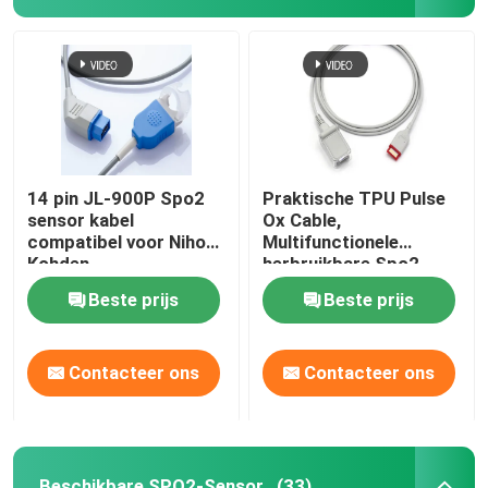
14 pin JL-900P Spo2
Praktische TPU Pulse
sensor kabel
Ox Cable,
compatibel voor Nihon
Multifunctionele
Kohden
herbruikbare Spo2
sensoren
Beste prijs
Beste prijs
Thuis
Contacteer ons
Contacteer ons
Producten
Over ons
Beschikbare SPO2-Sensor
(33)