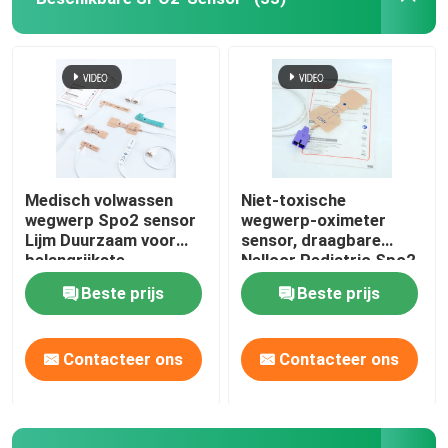
Fabrieksreis
Kwaliteitscontrole
Contacteer ons
Medisch volwassen
Niet-toxische
wegwerp Spo2 sensor
wegwerp-oximeter
Lijm Duurzaam voor
sensor, draagbare
Vraag een offerte aan
belangrijkste
Nellcor Pediatric Spo2
merkmonitors
sensor.
Beste prijs
Beste prijs
Spo2-sensorkabel
Contacteer ons
Contacteer ons
Beschikbare SPO2-Sensor
Opnieuw te gebruiken spO2-sensor