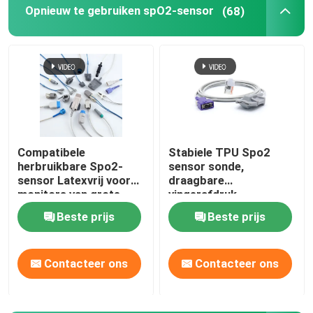
Opnieuw te gebruiken spO2-sensor
(68)
ECG-monitor kabel
De kabel van ECG holter
electrocardiogramkabel
Compatibele
Stabiele TPU Spo2
herbruikbare Spo2-
sensor sonde,
Bijbehorende onderdelen van de EKG-machine
sensor Latexvrij voor
draagbare
monitors van grote
vingerafdruk
merken
pulsoximeter
NIBP-Manchet
Beste prijs
Beste prijs
NIBP-luchtslang
Contacteer ons
Contacteer ons
IBP-Adapterkabel