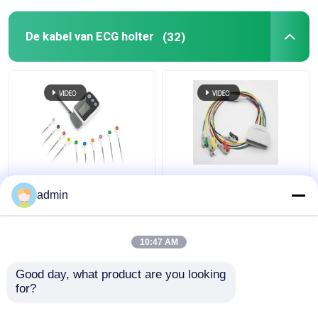
De kabel van ECG holter
(32)
Borsam holter ecg-
8 Pin Praktisch Lood
kabel voor BS6930
EKG Kabel,
admin
BS6930-3 BS6930-12
989803171831 EKG
Telemetrie Looddraad
10:47 AM
Beste prijs
Beste prijs
Good day, what product are you looking 
for?
Contacteer ons
Contacteer ons