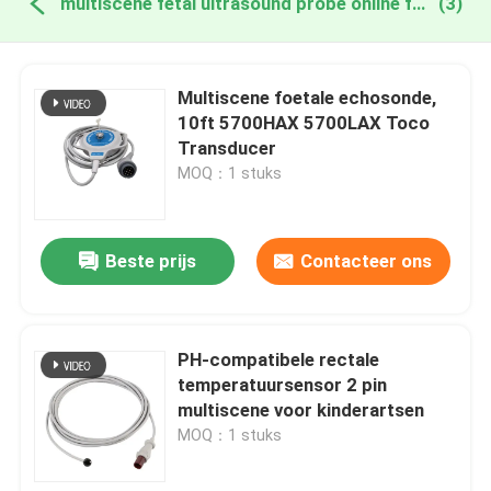
multiscene fetal ultrasound probe online fabricage
(3)
Multiscene foetale echosonde,
10ft 5700HAX 5700LAX Toco
Transducer
MOQ：1 stuks
Beste prijs
Contacteer ons
PH-compatibele rectale
temperatuursensor 2 pin
multiscene voor kinderartsen
MOQ：1 stuks