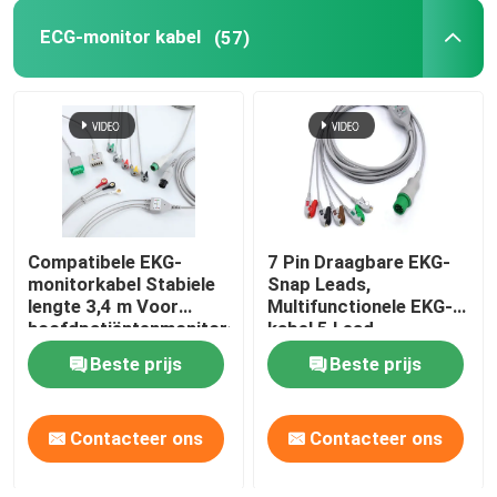
ECG-monitor kabel
(57)
Eenmalige IBP-omvormer
etCO2-sensor
Medische Temperatuursonde
Compatibele EKG-
7 Pin Draagbare EKG-
Fetus Monitor Transducer
monitorkabel Stabiele
Snap Leads,
lengte 3,4 m Voor
Multifunctionele EKG-
hoofdpatiëntenmonitors
kabel 5 Lead
Medische Zuurstofsensor
Beste prijs
Beste prijs
Andere accessoires voor patiëntenmonitors
Contacteer ons
Contacteer ons
Kabels voor medische apparatuur