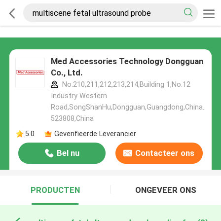
Med Accessories Technology Dongguan
Co., Ltd.
No.210,211,212,213,214,Building 1,No.12
Industry Western
Road,SongShanHu,Dongguan,Guangdong,China.
523808,China
5.0
Geverifieerde Leverancier
Bel nu
Contacteer ons
PRODUCTEN
ONGEVEER ONS