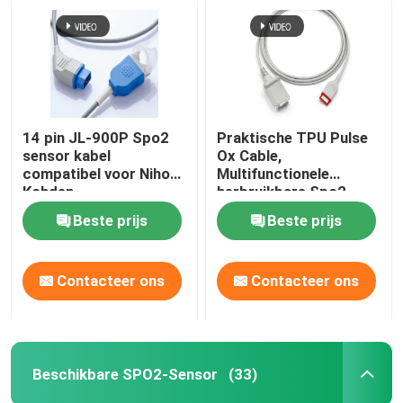
14 pin JL-900P Spo2
Praktische TPU Pulse
sensor kabel
Ox Cable,
compatibel voor Nihon
Multifunctionele
Kohden
herbruikbare Spo2
sensoren
Beste prijs
Beste prijs
Contacteer ons
Contacteer ons
Beschikbare SPO2-Sensor
(33)