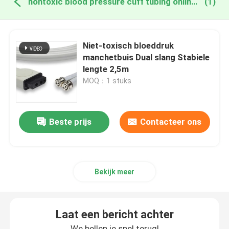
nontoxic blood pressure cuff tubing online fabricage
(1)
Niet-toxisch bloeddruk
manchetbuis Dual slang Stabiele
lengte 2,5m
MOQ：1 stuks
Beste prijs
Contacteer ons
Bekijk meer
Laat een bericht achter
We bellen je snel terug!