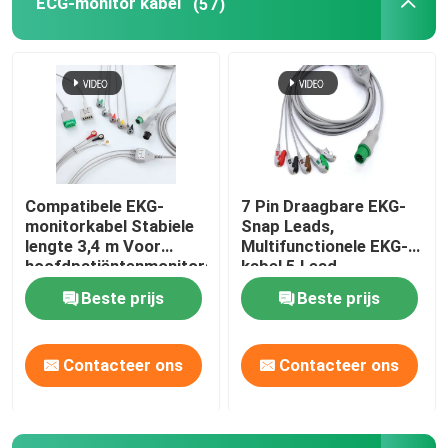
ECG-monitor kabel
(57)
ECG-monitor kabel
De kabel van ECG holter
electrocardiogramkabel
Compatibele EKG-
7 Pin Draagbare EKG-
monitorkabel Stabiele
Snap Leads,
Bijbehorende onderdelen van de EKG-machine
lengte 3,4 m Voor
Multifunctionele EKG-
hoofdpatiëntenmonitors
kabel 5 Lead
Beste prijs
Beste prijs
NIBP-Manchet
Contacteer ons
Contacteer ons
NIBP-luchtslang
IBP-Adapterkabel