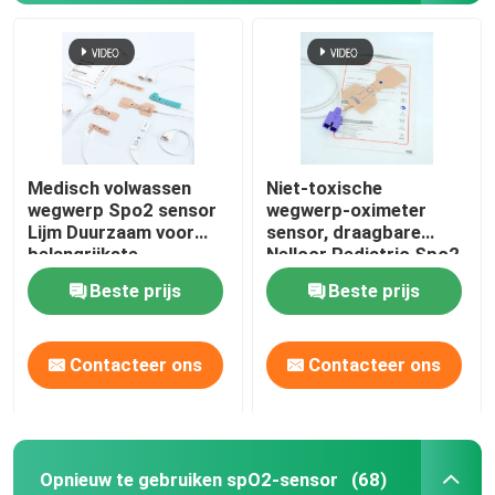
Medisch volwassen
Niet-toxische
wegwerp Spo2 sensor
wegwerp-oximeter
Lijm Duurzaam voor
sensor, draagbare
belangrijkste
Nellcor Pediatric Spo2
merkmonitors
sensor.
Beste prijs
Beste prijs
Thuis
Contacteer ons
Contacteer ons
Producten
Opnieuw te gebruiken spO2-sensor
(68)
Over ons