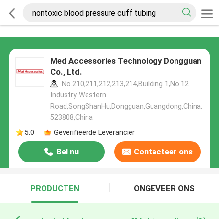
Med Accessories Technology Dongguan
Co., Ltd.
No.210,211,212,213,214,Building 1,No.12
Industry Western
Road,SongShanHu,Dongguan,Guangdong,China.
523808,China
5.0
Geverifieerde Leverancier
Bel nu
Contacteer ons
PRODUCTEN
ONGEVEER ONS