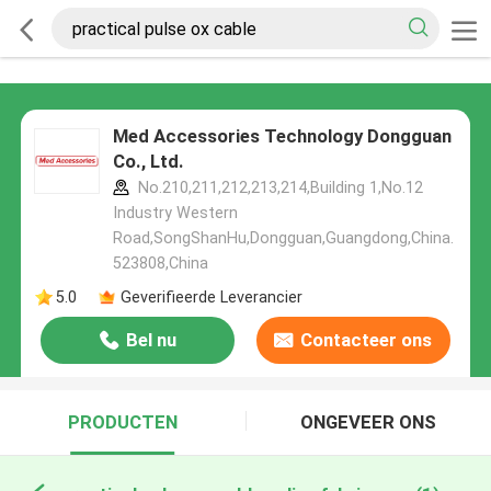
Med Accessories Technology Dongguan
Co., Ltd.
No.210,211,212,213,214,Building 1,No.12
Industry Western
Road,SongShanHu,Dongguan,Guangdong,China.
523808,China
5.0
Geverifieerde Leverancier
Bel nu
Contacteer ons
PRODUCTEN
ONGEVEER ONS