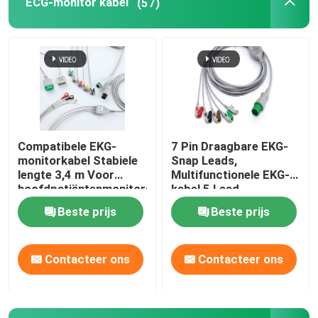
ECG-monitor kabel
(57)
ECG-monitor kabel
De kabel van ECG holter
electrocardiogramkabel
Compatibele EKG-
7 Pin Draagbare EKG-
monitorkabel Stabiele
Snap Leads,
Bijbehorende onderdelen van de EKG-machine
lengte 3,4 m Voor
Multifunctionele EKG-
hoofdpatiëntenmonitors
kabel 5 Lead
Beste prijs
Beste prijs
NIBP-Manchet
Contacteer ons
Contacteer ons
NIBP-luchtslang
IBP-Adapterkabel