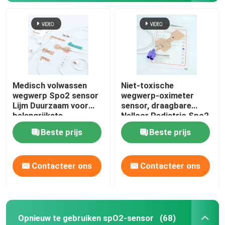
Medisch volwassen
Niet-toxische
wegwerp Spo2 sensor
wegwerp-oximeter
Lijm Duurzaam voor
sensor, draagbare
belangrijkste
Nellcor Pediatric Spo2
merkmonitors
sensor.
Beste prijs
Beste prijs
Thuis
Contacteer ons
Contacteer ons
Producten
Opnieuw te gebruiken spO2-sensor
(68)
Over ons