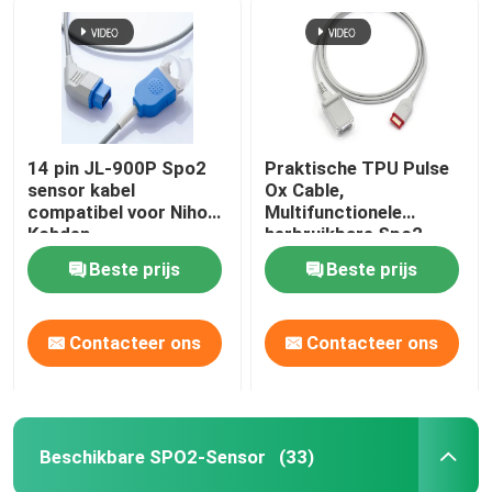
14 pin JL-900P Spo2
Praktische TPU Pulse
sensor kabel
Ox Cable,
compatibel voor Nihon
Multifunctionele
Kohden
herbruikbare Spo2
sensoren
Beste prijs
Beste prijs
Contacteer ons
Contacteer ons
Beschikbare SPO2-Sensor
(33)