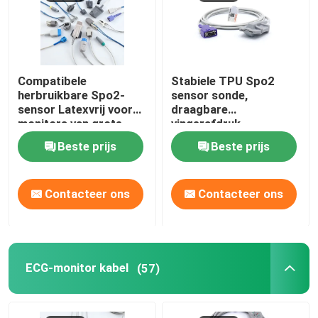
Compatibele
Stabiele TPU Spo2
herbruikbare Spo2-
sensor sonde,
sensor Latexvrij voor
draagbare
monitors van grote
vingerafdruk
merken
pulsoximeter
Beste prijs
Beste prijs
Contacteer ons
Contacteer ons
ECG-monitor kabel
(57)