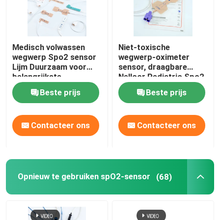
Medisch volwassen
Niet-toxische
wegwerp Spo2 sensor
wegwerp-oximeter
Lijm Duurzaam voor
sensor, draagbare
belangrijkste
Nellcor Pediatric Spo2
merkmonitors
sensor.
Beste prijs
Beste prijs
Contacteer ons
Contacteer ons
Opnieuw te gebruiken spO2-sensor
(68)