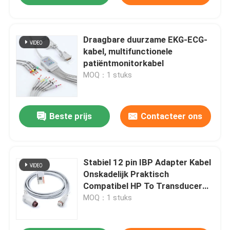
Draagbare duurzame EKG-ECG-
kabel, multifunctionele
patiëntmonitorkabel
MOQ：1 stuks
Beste prijs
Contacteer ons
Stabiel 12 pin IBP Adapter Kabel
Onskadelijk Praktisch
Compatibel HP To Transducer
BD Connector
MOQ：1 stuks