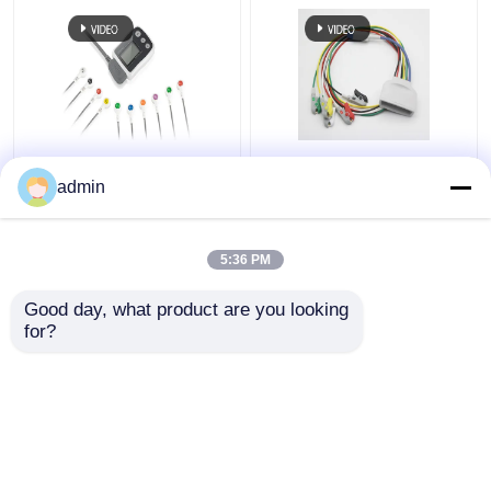
Borsam holter ecg-
8 Pin Praktisch Lood
kabel voor BS6930
EKG Kabel,
admin
BS6930-3 BS6930-12
989803171831 EKG
Telemetrie Looddraad
5:36 PM
Beste prijs
Beste prijs
Good day, what product are you looking 
for?
Contacteer ons
Contacteer ons
Bekijk meer