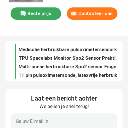
Beste prijs
Contacteer ons
Direct verbinden herbruikbare Spo2 sensor clip op 14 pin voor de monitor
Fabrieksreis
Medische herbruikbare pulsoximetersensorkabels praktisch stabiel
TPU Spacelabs Monitor Spo2 Sensor Praktische Multiscene 10 Pin
Kwaliteitscontrole
Multi-scene herbruikbare Spo2 sensor Finger Clip compatibel Duurzaam
11 pin pulsoximetersonde, latexvrije herbruikbare baby wrap
Contacteer ons
CE praktische herbruikbare Spo2 sensor adapter kabel multi functie
Vingerafdruk herbruikbaar Spo2-sensor Multifunctioneel zacht TPU-materiaal
Vraag een offerte aan
Compatibele Siemens herbruikbare Spo2 sensor 10 pin volwassen siliconen vinger
10 pin ronde vinger Spo2 sensor, Multiscene Spo2 sonde sensor
Spo2-sensorkabel
SFDA zachte herbruikbare Spo2 sensor 9 pin voor medische zuurstofmonitor
Laat een bericht achter
Datex GE Ohmeda-compatibele korte 7-pins vingerclip SpO2-sensor - OXY-F1-H
We bellen je snel terug!
Beschikbare SPO2-Sensor
ISO medische vingerafdruk sensor, herbruikbare vingerafdruk pulsoximeter
TPU Biolight herbruikbare Spo2-sensor Vingersnoot Lengte 3m Voor volwassenen
Opnieuw te gebruiken spO2-sensor
Kleefstof wegwerppulsoximeter Finger Probe Lengte 90cm Witte kleur