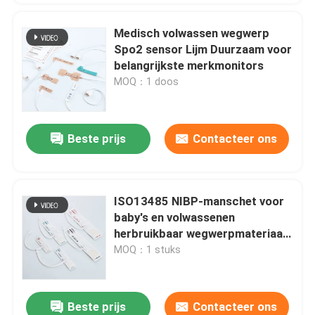
Medisch volwassen wegwerp
Spo2 sensor Lijm Duurzaam voor
belangrijkste merkmonitors
MOQ：1 doos
Beste prijs
Contacteer ons
ISO13485 NIBP-manschet voor
baby's en volwassenen
herbruikbaar wegwerpmateriaal
van PU
MOQ：1 stuks
Beste prijs
Contacteer ons