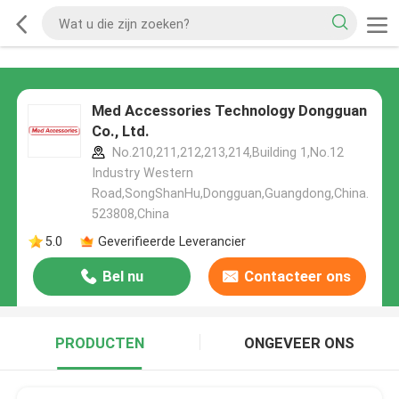
Med Accessories Technology Dongguan
Co., Ltd.
No.210,211,212,213,214,Building 1,No.12
Industry Western
Road,SongShanHu,Dongguan,Guangdong,China.
523808,China
5.0
Geverifieerde Leverancier
Bel nu
Contacteer ons
PRODUCTEN
ONGEVEER ONS