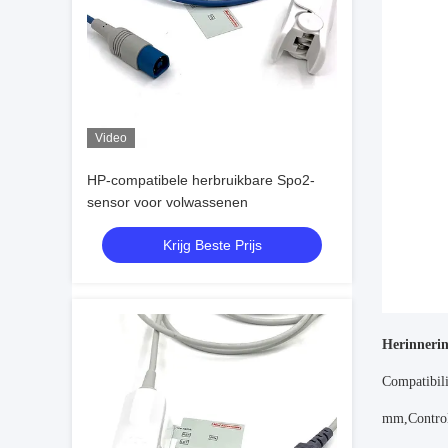
Video
HP-compatibele herbruikbare Spo2-
sensor voor volwassenen
Krijg Beste Prijs
Herinneri
Compatibili
mm,Controle