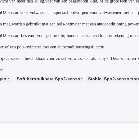
icht van meer dan 10 kg.voet van een pasgeboren kind, of de grote teen van e
pO2-sensor voor volwassenen: speciaal ontworpen voor volwassenen met een 
en mag worden gebruikt met een pols-oximeter met een autoconditioning power 
pO2-sensor: bestemd voor gebruik bij honden en katten.Houd er rekening mee d
er of een pols-oximeter met een autoconditioneringsfunctie.
SpO2-sensor: beschikbaar voor zowel volwassenen als baby's. Deze sensoren z
r.
ngen：
Soft herbruikbare Spo2-sensor
Stabiel Spo2-sensorso