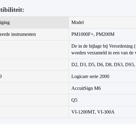
biliteit:
iging
Model
erde instrumenten
PM1000F+, PM200M
De in de bijlage bij Verordening
worden verzameld in een van de 
D2, D3, D5, D6, D8, DS3, DS5
D
Logicare serie 2000
AccuitSign M6
Q5
VI-1200MT, VI-300A