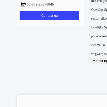
met een gew
86-769-23078845
Ouerclip S
Contact nu
sensor alle
Dierlijke S
pols-oximet
Eenmalige 
wegwerpbaa
Markeri