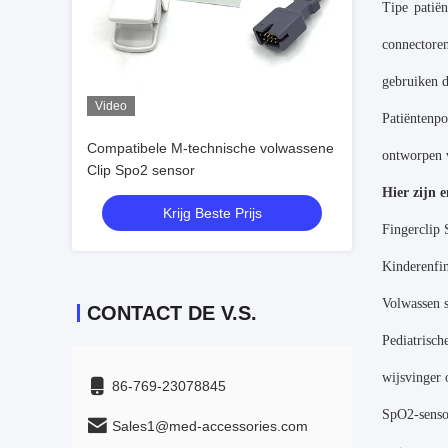
Tipe patië
connectoren
gebruiken d
Video
Patiëntenpo
Compatibele M-technische volwassene
ontworpen v
Clip Spo2 sensor
Hier zijn 
Krijg Beste Prijs
Fingerclip
Kinderenfin
Volwassen s
CONTACT DE V.S.
Pediatrisc
wijsvinger 
86-769-23078845
SpO2-sensor
Sales1@med-accessories.com