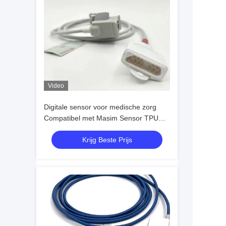
Video
Digitale sensor voor medische zorg
Compatibel met Masim Sensor TPU
SpO2 Herbruikbare sonde Type
Krijg Beste Prijs
Compatibele modellen