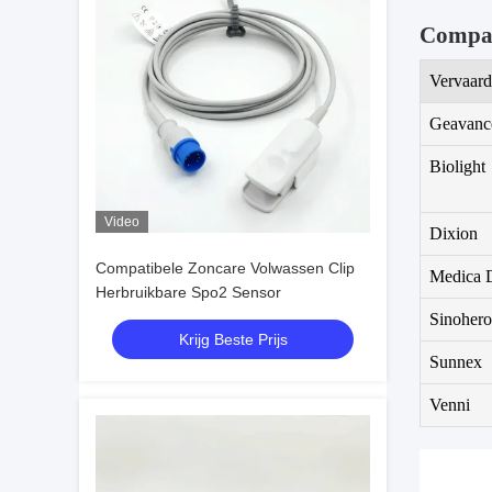
Compati
Vervaard
Geavance
Biolight
Video
Dixion
Compatibele Zoncare Volwassen Clip
Medica 
Herbruikbare Spo2 Sensor
Sinohero
Krijg Beste Prijs
Sunnex
Venni