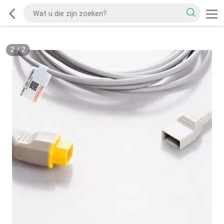
2
/
2