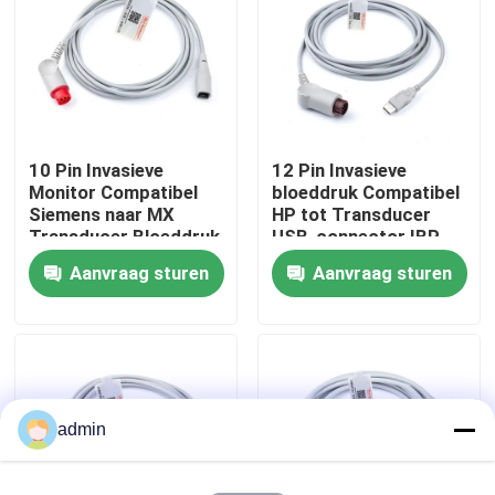
Fabrieksreis
Kwaliteitscontrole
10 Pin Invasieve
12 Pin Invasieve
Monitor Compatibel
bloeddruk Compatibel
Contacteer ons
Siemens naar MX
HP tot Transducer
Transducer Bloeddruk
USB-connector IBP
IBP
Aanvraag sturen
Aanvraag sturen
Vraag een offerte aan
Spo2-sensorkabel
Beschikbare SPO2-Sensor
admin
Opnieuw te gebruiken spO2-sensor