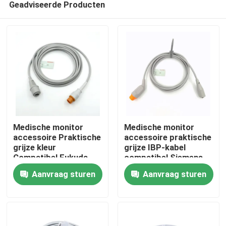
Geadviseerde Producten
Medische monitor
Medische monitor
accessoire Praktische
accessoire praktische
grijze kleur
grijze IBP-kabel
Compatibel Fukuda
compatibel Siemens
Thuis
tot Edward Multi
tot MX multifunctie
Aanvraag sturen
Aanvraag sturen
Function IBP kabel
Producten
Over ons