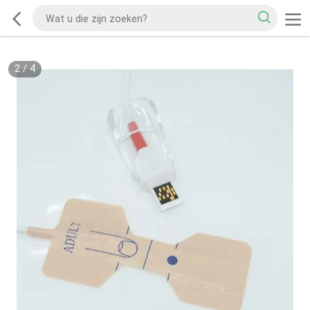
2
/
4