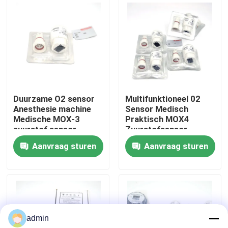
Fabrieksreis
Kwaliteitscontrole
Contacteer ons
Duurzame O2 sensor
Multifunktioneel 02
Anesthesie machine
Sensor Medisch
Medische MOX-3
Praktisch MOX4
Vraag een offerte aan
zuurstof sensor
Zuurstofsensor
Aanvraag sturen
Aanvraag sturen
Spo2-sensorkabel
Beschikbare SPO2-Sensor
admin
Opnieuw te gebruiken spO2-sensor