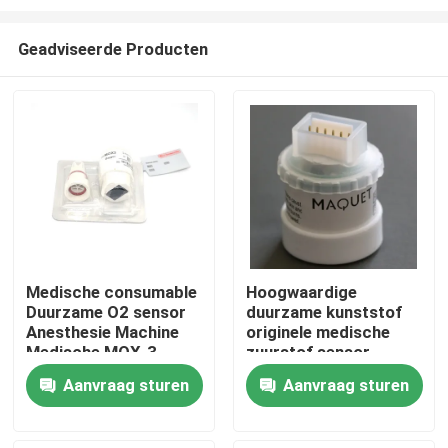
Geadviseerde Producten
Medische consumable
Hoogwaardige
Duurzame O2 sensor
duurzame kunststof
Thuis
Anesthesie Machine
originele medische
Medische MOX-3
zuurstof sensor
zuurstof sensor
R125P03-002 MAX-
Producten
Aanvraag sturen
Aanvraag sturen
250E
Over ons