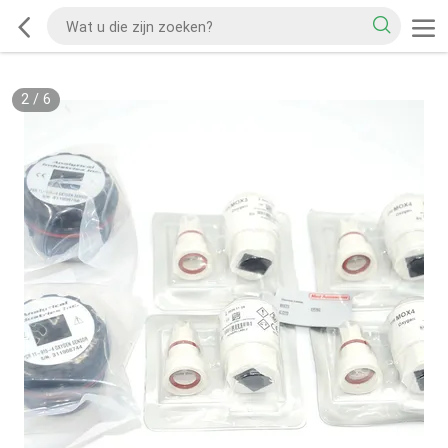
2
/
6