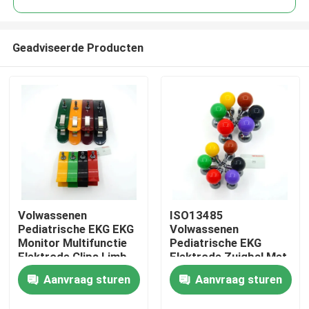
Geadviseerde Producten
Volwassenen
ISO13485
Thuis
Pediatrische EKG EKG
Volwassenen
Monitor Multifunctie
Pediatrische EKG
Elektrode Clips Limb
Elektrode Zuigbal Met
Producten
Clamp met
Schroef Multi-Color
Aanvraag sturen
Aanvraag sturen
CE&ISO13485
Universele 6
Goedgekeurd
stuks/doos
Over ons