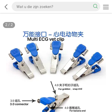
2
/
2