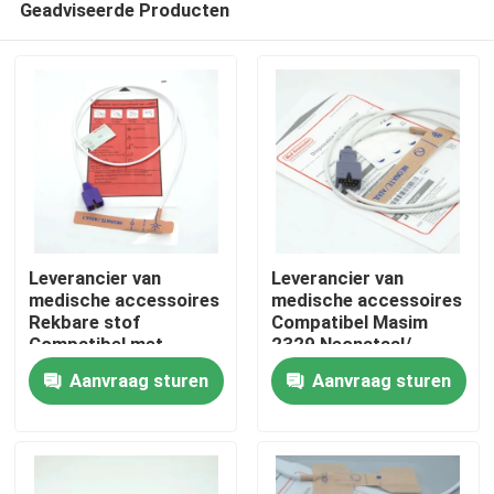
Geadviseerde Producten
Leverancier van
Leverancier van
medische accessoires
medische accessoires
Rekbare stof
Compatibel Masim
Compatibel met
2329 Neonataal/
Thuis
nellcor 9-pins
Volwassen 9-pins
Aanvraag sturen
Aanvraag sturen
Wegwerp SpO2-
Wegwerp SpO2-
sensor voor
sensor
Producten
pasgeborenen/volwassenen
Over ons