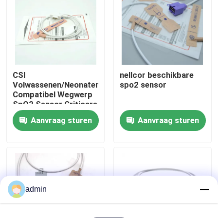
Fabrieksreis
Kwaliteitscontrole
CSI
nellcor beschikbare
Volwassenen/Neonaten
spo2 sensor
Contacteer ons
Compatibel Wegwerp
SpO2 Sensor Criticare
Medisch
Aanvraag sturen
Aanvraag sturen
Vraag een offerte aan
verbruiksgoed
Spo2-sensorkabel
Beschikbare SPO2-Sensor
admin
Opnieuw te gebruiken spO2-sensor