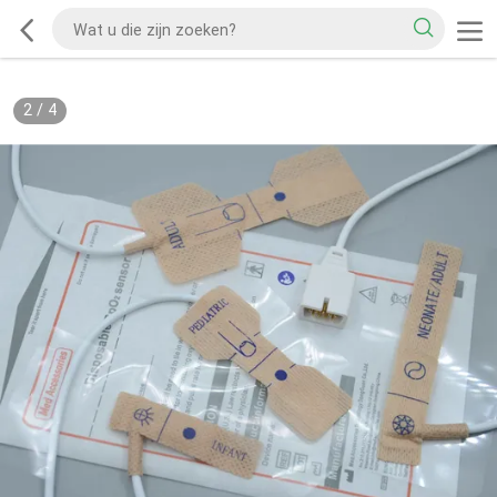
2
/
4