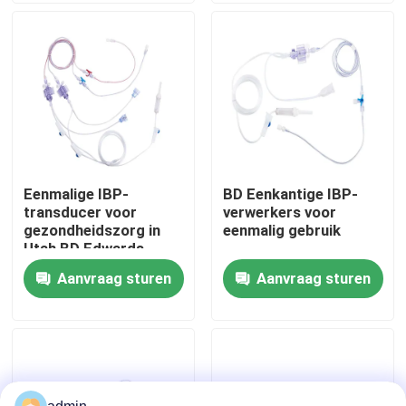
Fabrieksreis
Kwaliteitscontrole
Contacteer ons
Eenmalige IBP-
BD Eenkantige IBP-
transducer voor
verwerkers voor
Vraag een offerte aan
gezondheidszorg in
eenmalig gebruik
Utah BD Edwards
Medex B.Braun
Aanvraag sturen
Aanvraag sturen
Spo2-sensorkabel
Beschikbare SPO2-Sensor
Opnieuw te gebruiken spO2-sensor