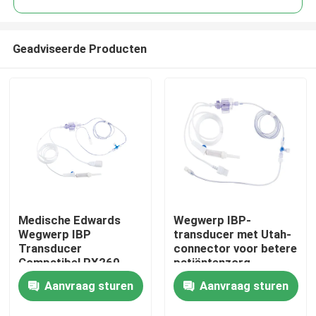
Geadviseerde Producten
Medische Edwards
Wegwerp IBP-
Thuis
Wegwerp IBP
transducer met Utah-
Transducer
connector voor betere
Compatibel PX260
patiëntenzorg
Producten
PX600
Aanvraag sturen
Aanvraag sturen
Over ons