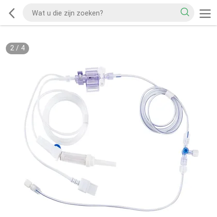
2
/
4