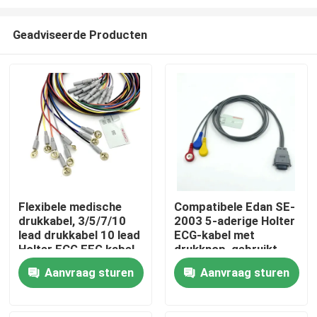
Geadviseerde Producten
Flexibele medische
Compatibele Edan SE-
drukkabel, 3/5/7/10
2003 5-aderige Holter
Thuis
lead drukkabel 10 lead
ECG-kabel met
Holter ECG EEG kabel
drukknop, gebruikt
voor
Producten
Aanvraag sturen
Aanvraag sturen
volwassenen/kinderen
Over ons