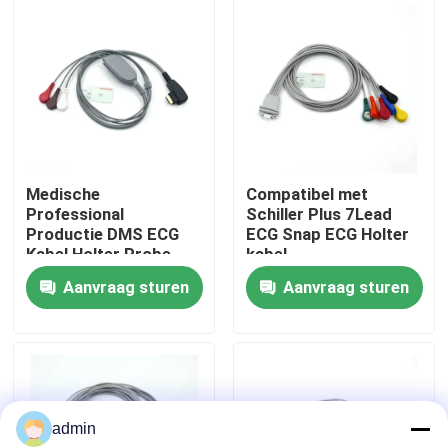
Fabrieksreis
Kwaliteitscontrole
Contacteer ons
Medische
Compatibel met
Professional
Schiller Plus 7Lead
Productie DMS ECG
ECG Snap ECG Holter
Vraag een offerte aan
Kabel Holter Probe
kabel
3Leads Snap AHA/IEC
Aanvraag sturen
Aanvraag sturen
voor DMS300
Spo2-sensorkabel
Beschikbare SPO2-Sensor
admin
Opnieuw te gebruiken spO2-sensor