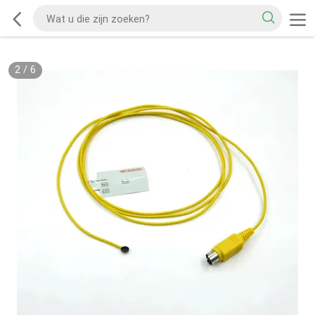
2
/
6