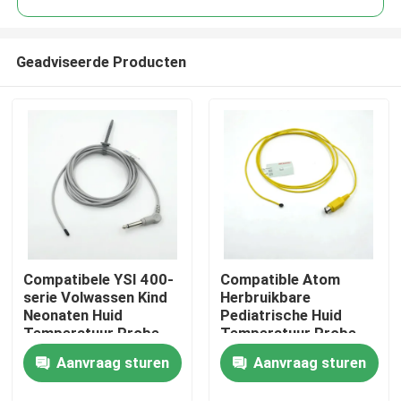
Geadviseerde Producten
Compatibele YSI 400-
Compatible Atom
Thuis
serie Volwassen Kind
Herbruikbare
Neonaten Huid
Pediatrische Huid
Temperatuur Probe
Temperatuur Probe
Producten
Temperatuur Probe
Aanvraag sturen
Aanvraag sturen
Over ons