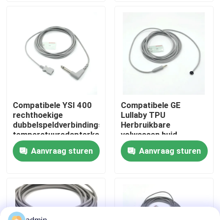
Fabrieksreis
Kwaliteitscontrole
Contacteer ons
Compatibele YSI 400
Compatibele GE
rechthoekige
Lullaby TPU
Vraag een offerte aan
dubbelspeldverbindings-
Herbruikbare
temperatuuradapterkabel
volwassen huid
voor eenmalige
Temperatuursonde
Aanvraag sturen
Aanvraag sturen
Spo2-sensorkabel
temperatuursonde
Voor Temperatuur
Monitoring
Beschikbare SPO2-Sensor
Opnieuw te gebruiken spO2-sensor