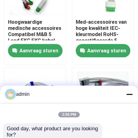
Fabrieksreis
Hoogwaardige
Med-accessoires van
medische accessoires
hoge kwaliteit IEC-
Compatibel M&B 5
kleurmodel RoHS-
Kwaliteitscontrole
Lead EKG EKG kabel
gecertificeerde 5-
AHA Snap
afleidingen Grabber
Aanvraag sturen
Aanvraag sturen
EKG ECG-leadwire
Contacteer ons
voor medische
patiënten
Vraag een offerte aan
admin
Spo2-sensorkabel
Beschikbare SPO2-Sensor
3:56 PM
Good day, what product are you looking 
Hoogwaardige
Hoogwaardige
Opnieuw te gebruiken spO2-sensor
for?
medische accessoires
medische accessoires