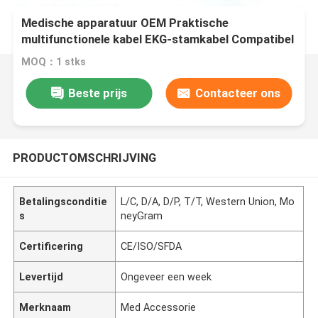
Medische apparatuur OEM Praktische
multifunctionele kabel EKG-stamkabel Compatibel
Nihon Kohden
MOQ：1 stks
Beste prijs
Contacteer ons
PRODUCTOMSCHRIJVING
Betalingsconditie
L/C, D/A, D/P, T/T, Western Union, Mo
s
neyGram
Certificering
CE/ISO/SFDA
Levertijd
Ongeveer een week
Merknaam
Med Accessorie