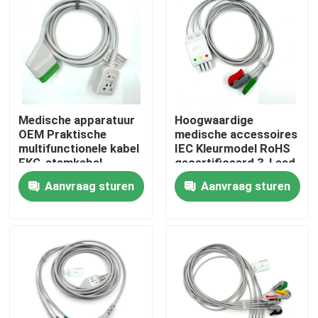
Medische apparatuur
Hoogwaardige
OEM Praktische
medische accessoires
multifunctionele kabel
IEC Kleurmodel RoHS
EKG-stamkabel
gecertificeerd 3-Lead
Compatibel Nihon
Grabber ECG Leadwire
Aanvraag sturen
Aanvraag sturen
Kohden
Compatibel Nihon
Kohden
Thuis
Producten
Over ons