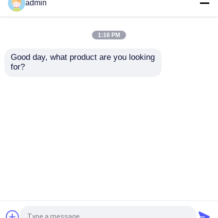
EKG kabel praktisch
EKG-ECG-kabel,
admin
voor Nihon Kohden BD-
multifunctionele
615E
patiëntmonitorkabel
1:16 PM
Beste prijs
Beste prijs
Good day, what product are you looking 
for?
Contacteer ons
Contacteer ons
Bekijk meer
Thuis
Ongeveer ons
Contacteer ons
Desktop Site
Sitemap
Privacybeleid
Kwaliteit
Spo2-sensorkabel
China
Fabriek.Copyright © 2026 Med Accessories