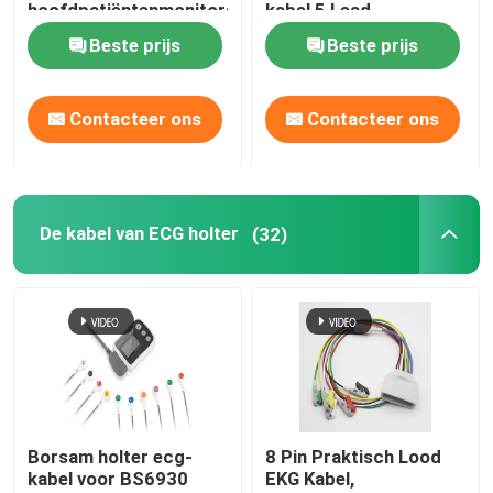
hoofdpatiëntenmonitors
kabel 5 Lead
Beste prijs
Beste prijs
Contacteer ons
Contacteer ons
De kabel van ECG holter
(32)
Borsam holter ecg-
8 Pin Praktisch Lood
kabel voor BS6930
EKG Kabel,