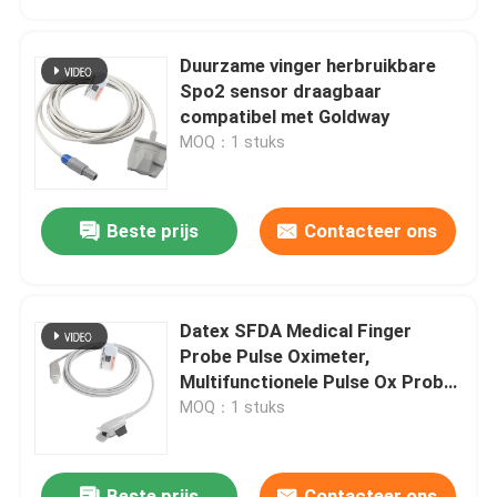
Duurzame vinger herbruikbare
Spo2 sensor draagbaar
compatibel met Goldway
MOQ：1 stuks
Beste prijs
Contacteer ons
Datex SFDA Medical Finger
Probe Pulse Oximeter,
Multifunctionele Pulse Ox Probe
Wrap
MOQ：1 stuks
Beste prijs
Contacteer ons