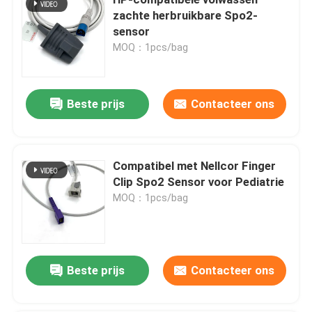
zachte herbruikbare Spo2-
sensor
ECG-monitor kabel
MOQ：1pcs/bag
De kabel van ECG holter
Beste prijs
Contacteer ons
electrocardiogramkabel
Compatibel met Nellcor Finger
Bijbehorende onderdelen van de EKG-machine
Clip Spo2 Sensor voor Pediatrie
MOQ：1pcs/bag
NIBP-Manchet
NIBP-luchtslang
Beste prijs
Contacteer ons
IBP-Adapterkabel