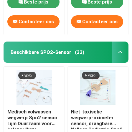
Beste prijs
Beste prijs
Contacteer ons
Contacteer ons
Beschikbare SPO2-Sensor
(33)
Medisch volwassen
Niet-toxische
wegwerp Spo2 sensor
wegwerp-oximeter
Lijm Duurzaam voor
sensor, draagbare
belangrijkste
Nellcor Pediatric Spo2