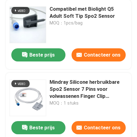
Compatibel met Biolight Q5
Eenmalige IBP-omvormer
Adult Soft Tip Spo2 Sensor
MOQ：1pcs/bag
etCO2-sensor
Medische Temperatuursonde
Beste prijs
Contacteer ons
Fetus Monitor Transducer
Mindray Silicone herbruikbare
Spo2 Sensor 7 Pins voor
Medische Zuurstofsensor
volwassenen Finger Clip
Connector
MOQ：1 stuks
Andere accessoires voor patiëntenmonitors
Beste prijs
Contacteer ons
Kabels voor medische apparatuur