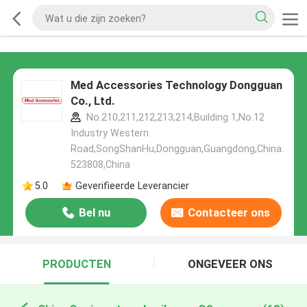
Med Accessories Technology Dongguan
Co., Ltd.
No.210,211,212,213,214,Building 1,No.12
Industry Western
Road,SongShanHu,Dongguan,Guangdong,China.
523808,China
5.0
Geverifieerde Leverancier
Bel nu
Contacteer ons
PRODUCTEN
ONGEVEER ONS