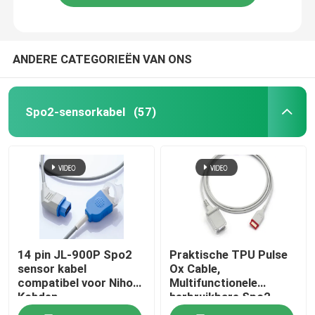
ANDERE CATEGORIEËN VAN ONS
Spo2-sensorkabel
(57)
14 pin JL-900P Spo2
Praktische TPU Pulse
sensor kabel
Ox Cable,
compatibel voor Nihon
Multifunctionele
Kohden
herbruikbare Spo2
sensoren