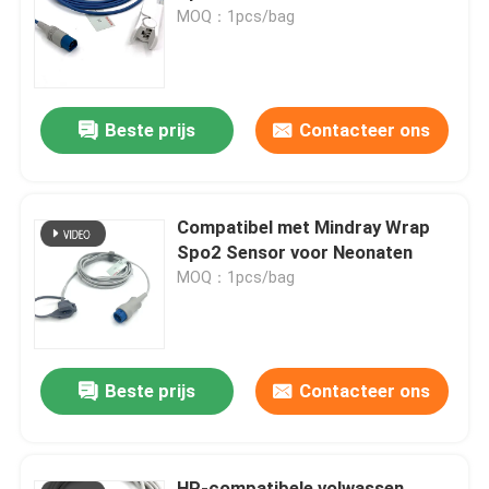
MOQ：1pcs/bag
Fabrieksreis
Beste prijs
Contacteer ons
Kwaliteitscontrole
Contacteer ons
Compatibel met Mindray Wrap
Spo2 Sensor voor Neonaten
Vraag een offerte aan
MOQ：1pcs/bag
Spo2-sensorkabel
Beste prijs
Contacteer ons
Beschikbare SPO2-Sensor
Opnieuw te gebruiken spO2-sensor
HP-compatibele volwassen