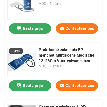
MOQ：1 stuks
Fabrieksreis
Beste prijs
Contacteer ons
Kwaliteitscontrole
Contacteer ons
Praktische enkelbuis BP
manchet Multiscene Medische
Vraag een offerte aan
18-26Cm Voor volwassenen
MOQ：1 stuks
Spo2-sensorkabel
Beste prijs
Contacteer ons
Beschikbare SPO2-Sensor
Opnieuw te gebruiken spO2-sensor
Koperen, praktische NIBP