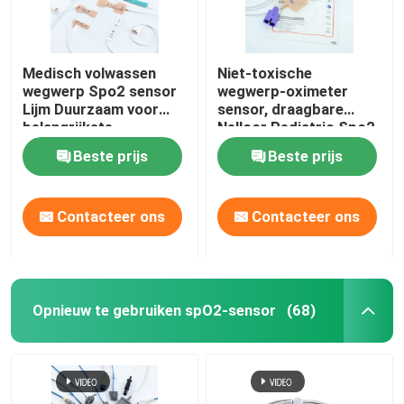
Medisch volwassen
Niet-toxische
wegwerp Spo2 sensor
wegwerp-oximeter
Lijm Duurzaam voor
sensor, draagbare
belangrijkste
Nellcor Pediatric Spo2
merkmonitors
sensor.
Beste prijs
Beste prijs
Contacteer ons
Contacteer ons
Opnieuw te gebruiken spO2-sensor
(68)