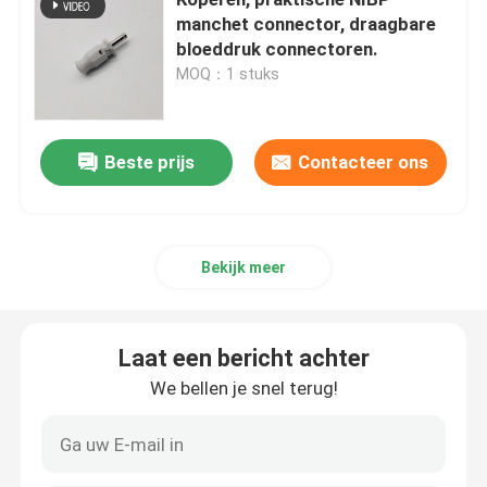
manchet connector, draagbare
bloeddruk connectoren.
ECG-monitor kabel
MOQ：1 stuks
De kabel van ECG holter
Beste prijs
Contacteer ons
electrocardiogramkabel
Bijbehorende onderdelen van de EKG-machine
Bekijk meer
NIBP-Manchet
Laat een bericht achter
We bellen je snel terug!
NIBP-luchtslang
IBP-Adapterkabel