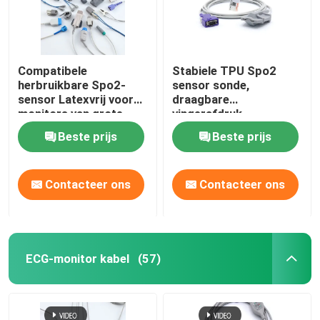
Compatibele
Stabiele TPU Spo2
herbruikbare Spo2-
sensor sonde,
sensor Latexvrij voor
draagbare
monitors van grote
vingerafdruk
merken
pulsoximeter
Beste prijs
Beste prijs
Contacteer ons
Contacteer ons
ECG-monitor kabel
(57)