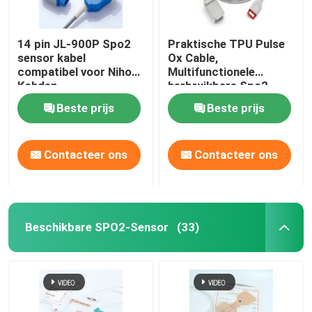
14 pin JL-900P Spo2
Praktische TPU Pulse
sensor kabel
Ox Cable,
compatibel voor Nihon
Multifunctionele
Kohden
herbruikbare Spo2
sensoren
Beste prijs
Beste prijs
Contacteer ons
Contacteer ons
Beschikbare SPO2-Sensor
(33)