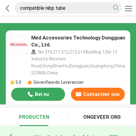
Med Accessories Technology Dongguan
Co., Ltd.
No.210,211,212,213,214,Building 1,No.12
Industry Western
Road,SongShanHu,Dongguan,Guangdong,China.
523808,China
5.0
Geverifieerde Leverancier
Bel nu
Contacteer ons
PRODUCTEN
ONGEVEER ONS