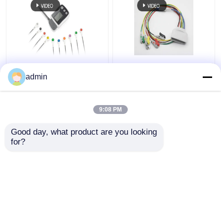
Borsam holter ecg-
8 Pin Praktisch Lood
kabel voor BS6930
EKG Kabel,
admin
BS6930-3 BS6930-12
989803171831 EKG
Telemetrie Looddraad
9:08 PM
Beste prijs
Beste prijs
Good day, what product are you looking 
for?
Contacteer ons
Contacteer ons
Bekijk meer
Thuis
Ongeveer ons
Contacteer ons
Desktop Site