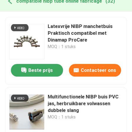
compatible nibp tube online fabricage
(32)
Latexvrije NIBP manchetbuis
Praktisch compatibel met
Dinamap ProCare
MOQ：1 stuks
Beste prijs
Contacteer ons
Multifunctionele NIBP buis PVC
jas, herbruikbare volwassen
dubbele slang
MOQ：1 stuks