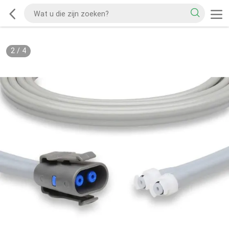
2
/
4