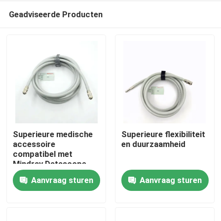
Geadviseerde Producten
Superieure medische
Superieure flexibiliteit
accessoire
en duurzaamheid
compatibel met
Thuis
Mindray Datascope
NIBP luchtslang
Aanvraag sturen
Aanvraag sturen
200683-04-0004 2,5
Producten
m lengte
Over ons