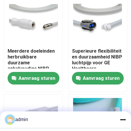
Fabrieksreis
Kwaliteitscontrole
Meerdere doeleinden
Superieure flexibiliteit
Contacteer ons
herbruikbare
en duurzaamheid NIBP
duurzame
luchtpijp voor GE
enkelvoudige NIBP
Healthcare
Vraag een offerte aan
luchtpijp voor
Aanvraag sturen
Aanvraag sturen
kinderen en
volwassenen
Spo2-sensorkabel
Beschikbare SPO2-Sensor
admin
Opnieuw te gebruiken spO2-sensor