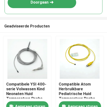
Doorgaan
Geadviseerde Producten
Thuis
Compatibele YSI 400-
Compatible Atom
serie Volwassen Kind
Herbruikbare
Producten
Neonaten Huid
Pediatrische Huid
Temperatuur Probe
Temperatuur Probe
Temperatuur Probe
Over ons
Aanvraag sturen
Aanvraag sturen