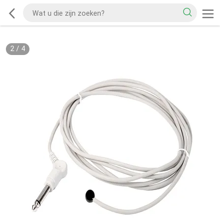
2
/
4