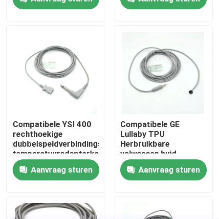
Fabrieksreis
Kwaliteitscontrole
Contacteer ons
Vraag een offerte aan
Compatibele YSI 400
Compatibele GE
rechthoekige
Lullaby TPU
dubbelspeldverbindings-
Herbruikbare
Spo2-sensorkabel
temperatuuradapterkabel
volwassen huid
voor eenmalige
Temperatuursonde
Aanvraag sturen
Aanvraag sturen
temperatuursonde
Voor Temperatuur
Beschikbare SPO2-Sensor
Monitoring
Opnieuw te gebruiken spO2-sensor