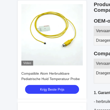
Produ
Compa
OEM-o
Vervaar
Draeger
Compat
Video
Vervaar
Draeger
Compatible Atom Herbruikbare
Pediatrische Huid Temperatuur Probe
Krijg Beste Prijs
1. Garan
- herbru