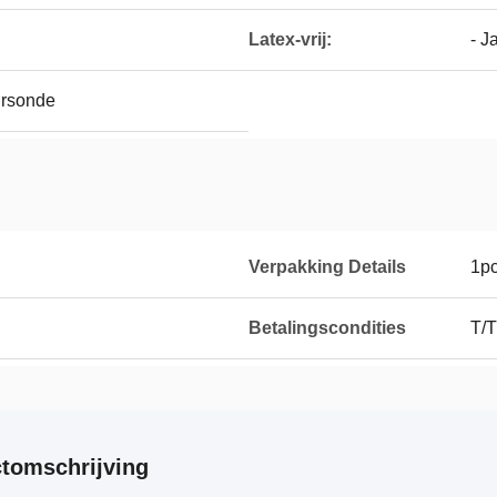
Latex-vrij:
- J
ursonde
Verpakking Details
1p
Betalingscondities
T/T
tomschrijving