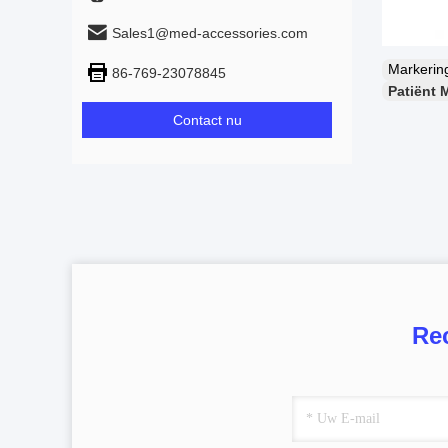
Sales1@med-accessories.com
Markeri
86-769-23078845
Patiënt 
Contact nu
Re