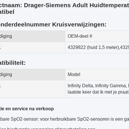
ctnaam: Drager-Siemens Adult Huidtemperat
tibel
nderdeelnummer Kruisverwijzingen:
diging
OEM-deel #
.
4329822 (huid 1,5 meter)
,
432
ibiliteit:
diging
Model
.
Infinity Delta, Infinity Gamma, 
laatste keer dat ik met je praat
tie en service na verkoop
ikbare SpO2-sensor: voor herbruikbare SpO2-sensoren is een g