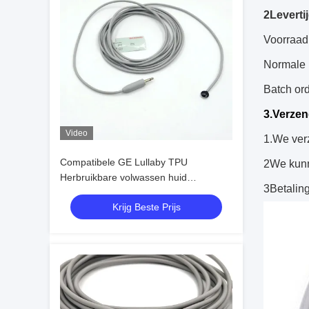
2Levertij
Voorraadb
Normale 
Batch ord
3.
Verzen
Video
1.We ve
Compatibele GE Lullaby TPU
2We kunn
Herbruikbare volwassen huid
3Betalin
Temperatuursonde Voor Temperatuur
Krijg Beste Prijs
Monitoring