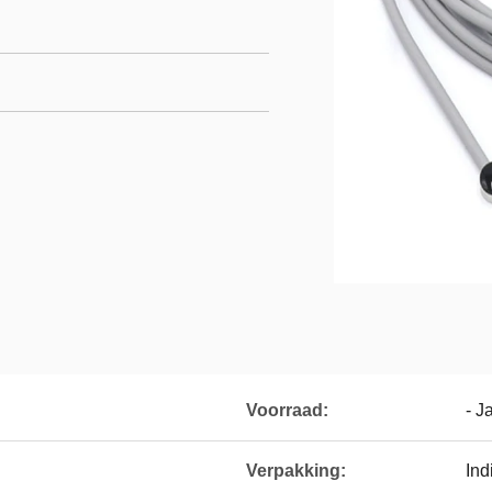
Voorraad:
- J
Verpakking:
Ind