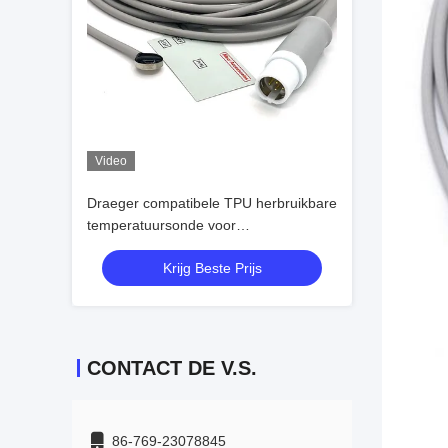
Video
Draeger compatibele TPU herbruikbare
temperatuursonde voor
temperatuurmonitoring
Krijg Beste Prijs
CONTACT DE V.S.
86-769-23078845