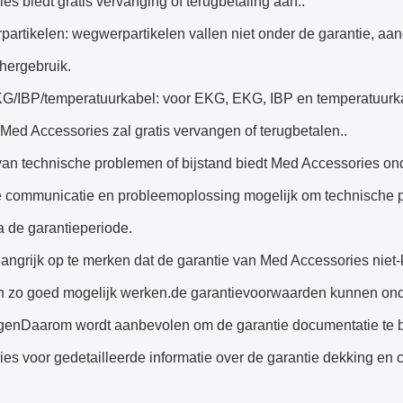
es biedt gratis vervanging of terugbetaling aan..
artikelen: wegwerpartikelen vallen niet onder de garantie, aan
 hergebruik.
G/IBP/temperatuurkabel: voor EKG, EKG, IBP en temperatuurka
Med Accessories zal gratis vervangen of terugbetalen..
van technische problemen of bijstand biedt Med Accessories on
ve communicatie en probleemoplossing mogelijk om technische p
a de garantieperiode.
langrijk op te merken dat de garantie van Med Accessories niet
n zo goed mogelijk werken.de garantievoorwaarden kunnen ond
genDaarom wordt aanbevolen om de garantie documentatie te b
es voor gedetailleerde informatie over de garantie dekking en 