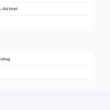
a, dat klopt.
cs/bag