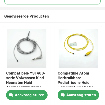
Geadviseerde Producten
Compatibele YSI 400-
Compatible Atom
Thuis
serie Volwassen Kind
Herbruikbare
Neonaten Huid
Pediatrische Huid
Temperatuur Probe
Temperatuur Probe
Producten
Temperatuur Probe
Aanvraag sturen
Aanvraag sturen
Over ons