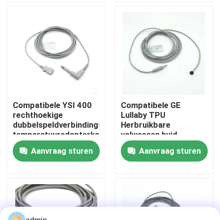
Fabrieksreis
Kwaliteitscontrole
Contacteer ons
Compatibele YSI 400
Compatibele GE
rechthoekige
Lullaby TPU
Vraag een offerte aan
dubbelspeldverbindings-
Herbruikbare
temperatuuradapterkabel
volwassen huid
voor eenmalige
Temperatuursonde
Aanvraag sturen
Aanvraag sturen
Spo2-sensorkabel
temperatuursonde
Voor Temperatuur
Monitoring
Beschikbare SPO2-Sensor
Opnieuw te gebruiken spO2-sensor