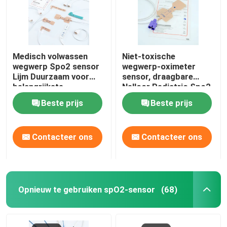
Medisch volwassen
Niet-toxische
wegwerp Spo2 sensor
wegwerp-oximeter
Lijm Duurzaam voor
sensor, draagbare
belangrijkste
Nellcor Pediatric Spo2
merkmonitors
sensor.
Beste prijs
Beste prijs
Contacteer ons
Contacteer ons
Opnieuw te gebruiken spO2-sensor
(68)