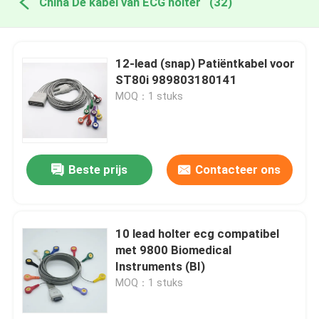
China De kabel van ECG holter
(32)
12-lead (snap) Patiëntkabel voor
ST80i 989803180141
MOQ：1 stuks
Beste prijs
Contacteer ons
10 lead holter ecg compatibel
met 9800 Biomedical
Instruments (BI)
MOQ：1 stuks