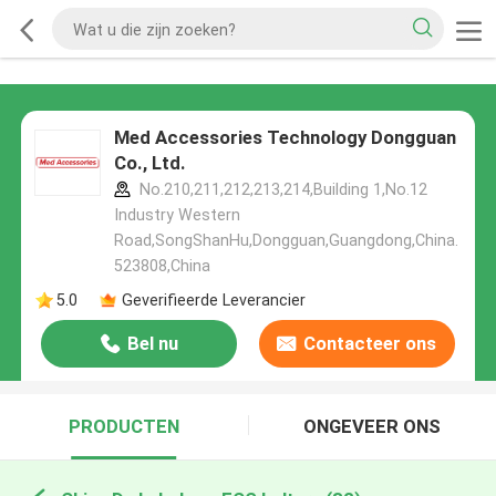
Med Accessories Technology Dongguan
Co., Ltd.
No.210,211,212,213,214,Building 1,No.12
Industry Western
Road,SongShanHu,Dongguan,Guangdong,China.
523808,China
5.0
Geverifieerde Leverancier
Bel nu
Contacteer ons
PRODUCTEN
ONGEVEER ONS