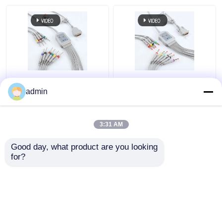
Herbruikbare medische
Draagbare duurzame
EKG kabel praktisch
EKG-ECG-kabel,
admin
voor Nihon Kohden BD-
multifunctionele
615E
patiëntmonitorkabel
3:31 AM
Beste prijs
Beste prijs
Good day, what product are you looking 
for?
Contacteer ons
Contacteer ons
Bekijk meer