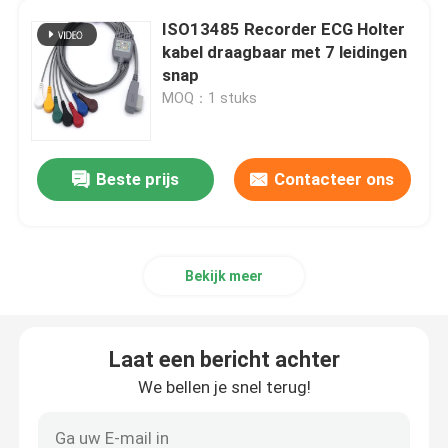
ISO13485 Recorder ECG Holter
Eenmalige IBP-omvormer
kabel draagbaar met 7 leidingen
snap
MOQ：1 stuks
etCO2-sensor
Medische Temperatuursonde
Beste prijs
Contacteer ons
Fetus Monitor Transducer
Bekijk meer
Medische Zuurstofsensor
Laat een bericht achter
Andere accessoires voor patiëntenmonitors
We bellen je snel terug!
Kabels voor medische apparatuur