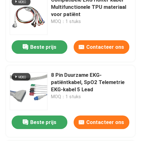
Multifunctionele TPU materiaal
voor patiënt
ECG-monitor kabel
MOQ：1 stuks
De kabel van ECG holter
Beste prijs
Contacteer ons
electrocardiogramkabel
8 Pin Duurzame EKG-
Bijbehorende onderdelen van de EKG-machine
patiëntkabel, SpO2 Telemetrie
EKG-kabel 5 Lead
NIBP-Manchet
MOQ：1 stuks
NIBP-luchtslang
Beste prijs
Contacteer ons
IBP-Adapterkabel