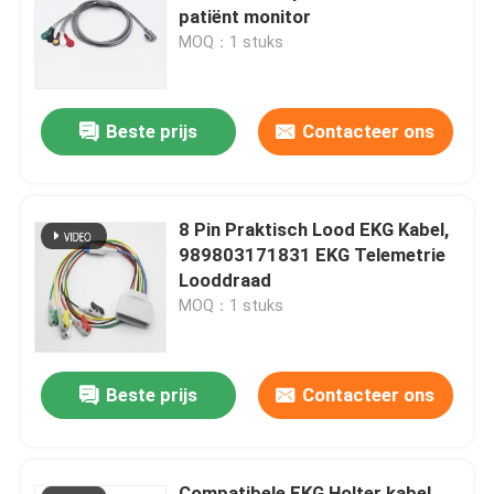
patiënt monitor
MOQ：1 stuks
Fabrieksreis
Beste prijs
Contacteer ons
Kwaliteitscontrole
Contacteer ons
8 Pin Praktisch Lood EKG Kabel,
989803171831 EKG Telemetrie
Vraag een offerte aan
Looddraad
MOQ：1 stuks
Spo2-sensorkabel
Beste prijs
Contacteer ons
Beschikbare SPO2-Sensor
Opnieuw te gebruiken spO2-sensor
Compatibele EKG Holter kabel