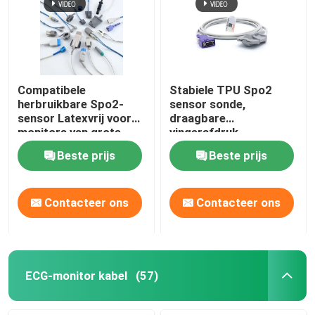
Compatibele
Stabiele TPU Spo2
herbruikbare Spo2-
sensor sonde,
sensor Latexvrij voor
draagbare
monitors van grote
vingerafdruk
merken
pulsoximeter
Beste prijs
Beste prijs
Contacteer ons
Contacteer ons
ECG-monitor kabel
(57)