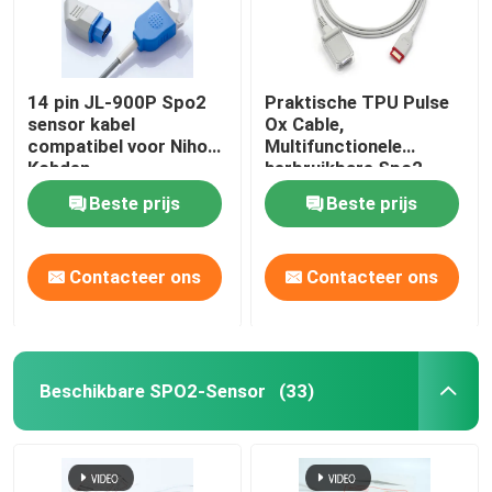
14 pin JL-900P Spo2
Praktische TPU Pulse
sensor kabel
Ox Cable,
compatibel voor Nihon
Multifunctionele
Kohden
herbruikbare Spo2
sensoren
Beste prijs
Beste prijs
Contacteer ons
Contacteer ons
Beschikbare SPO2-Sensor
(33)