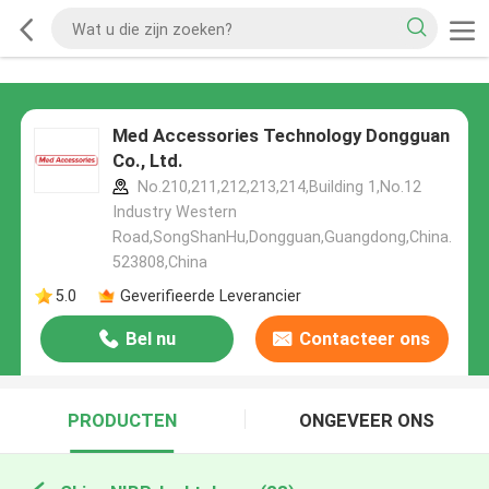
Med Accessories Technology Dongguan
Co., Ltd.
No.210,211,212,213,214,Building 1,No.12
Industry Western
Road,SongShanHu,Dongguan,Guangdong,China.
523808,China
5.0
Geverifieerde Leverancier
Bel nu
Contacteer ons
PRODUCTEN
ONGEVEER ONS