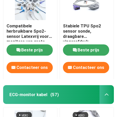
Compatibele
Stabiele TPU Spo2
herbruikbare Spo2-
sensor sonde,
sensor Latexvrij voor
draagbare
monitors van grote
vingerafdruk
merken
pulsoximeter
Beste prijs
Beste prijs
Contacteer ons
Contacteer ons
ECG-monitor kabel
(57)