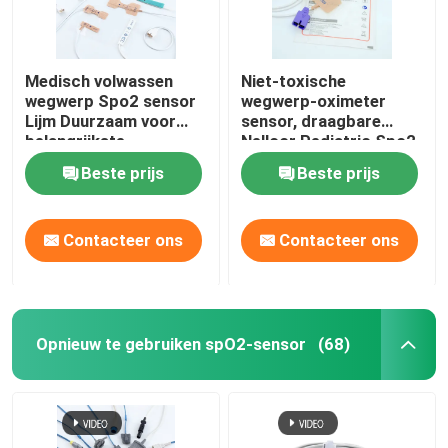
Medisch volwassen
Niet-toxische
wegwerp Spo2 sensor
wegwerp-oximeter
Lijm Duurzaam voor
sensor, draagbare
belangrijkste
Nellcor Pediatric Spo2
merkmonitors
sensor.
Beste prijs
Beste prijs
Contacteer ons
Contacteer ons
Opnieuw te gebruiken spO2-sensor
(68)