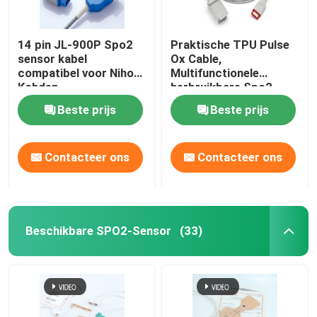
14 pin JL-900P Spo2
Praktische TPU Pulse
sensor kabel
Ox Cable,
compatibel voor Nihon
Multifunctionele
Kohden
herbruikbare Spo2
sensoren
Beste prijs
Beste prijs
Contacteer ons
Contacteer ons
Beschikbare SPO2-Sensor
(33)