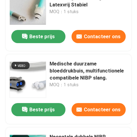
Latexvrij Stabiel
MOQ：1 stuks
Fabrieksreis
Beste prijs
Contacteer ons
Kwaliteitscontrole
Contacteer ons
Medische duurzame
bloeddrukbuis, multifunctionele
Vraag een offerte aan
compatibele NIBP slang.
MOQ：1 stuks
Spo2-sensorkabel
Beste prijs
Contacteer ons
Beschikbare SPO2-Sensor
Opnieuw te gebruiken spO2-sensor
Neonatale dubbele NIBP