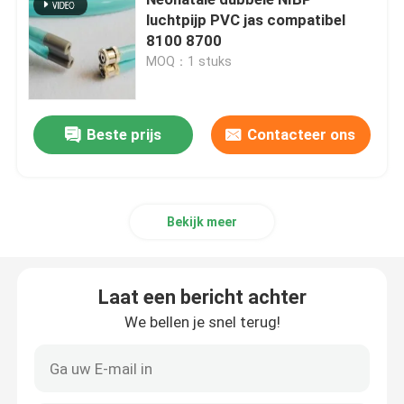
luchtpijp PVC jas compatibel
8100 8700
ECG-monitor kabel
MOQ：1 stuks
De kabel van ECG holter
Beste prijs
Contacteer ons
electrocardiogramkabel
Bijbehorende onderdelen van de EKG-machine
Bekijk meer
NIBP-Manchet
Laat een bericht achter
We bellen je snel terug!
NIBP-luchtslang
IBP-Adapterkabel