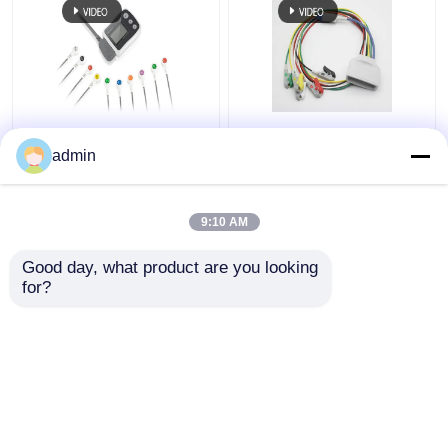
Borsam holter ecg-
8 Pin Praktisch Lood
kabel voor BS6930
EKG Kabel,
admin
BS6930-3 BS6930-12
989803171831 EKG
Telemetrie Looddraad
9:10 AM
Beste prijs
Beste prijs
Good day, what product are you looking 
for?
Contacteer ons
Contacteer ons
Bekijk meer
Thuis
Ongeveer ons
Contacteer ons
Desktop Site